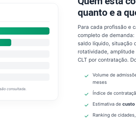
Quem está co
quanto e a qu
Para cada profissão e 
completo de demanda: 
saldo líquido, situação
rotatividade, amplitude
CLT por contratação. D
Volume de admissõ
meses
ssão consultada.
Índice de contrataçã
Estimativa de
custo
Ranking de cidades