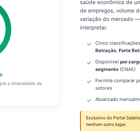
saúde econômica de um
de empregos, volume d
variação do mercado — 
interpretar.
Cinco classificaçõe
Retração
,
Forte Re
Disponível
por carg
segmento
(CNAE)
o
Permite comparar pro
mpla e diversidade de
setores
Atualizado mensal
Exclusivo do Portal Salári
nenhum outro lugar.