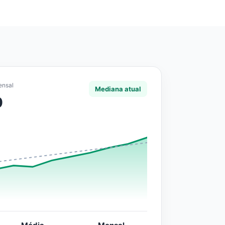
ensal
Mediana atual
0