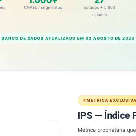
+
1.000+
27
ões
CNAEs / segmentos
estados + 5.600
cidades
BANCO DE DADOS ATUALIZADO EM
03 AGOSTO DE 2026
MÉTRICA EXCLUSIV
IPS — Índice P
Métrica proprietária qu