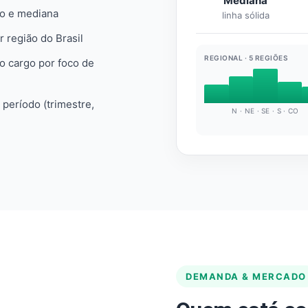
Mediana
io e mediana
linha sólida
r região do Brasil
REGIONAL · 5 REGIÕES
do cargo por foco de
e período (trimestre,
N · NE · SE · S · CO
DEMANDA & MERCADO