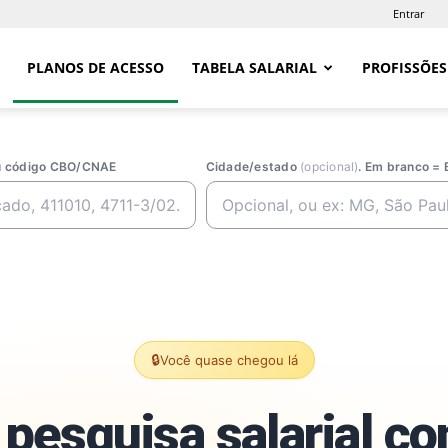
Entrar
PLANOS DE ACESSO
TABELA SALARIAL
PROFISSÕES
ou código CBO/CNAE
Cidade/estado
(opcional)
. Em branco = 
🔒
Você quase chegou lá
pesquisa salarial c