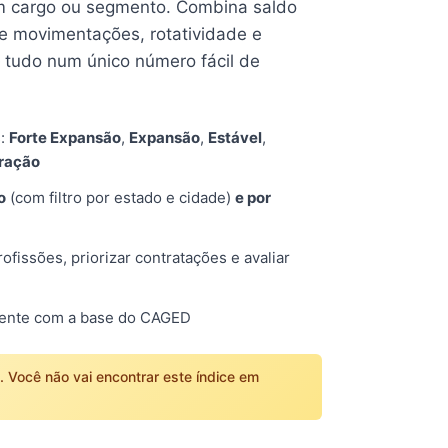
 cargo ou segmento. Combina saldo
e movimentações, rotatividade e
tudo num único número fácil de
s:
Forte Expansão
,
Expansão
,
Estável
,
tração
o
(com filtro por estado e cidade)
e por
fissões, priorizar contratações e avaliar
mente com a base do CAGED
o. Você não vai encontrar este índice em