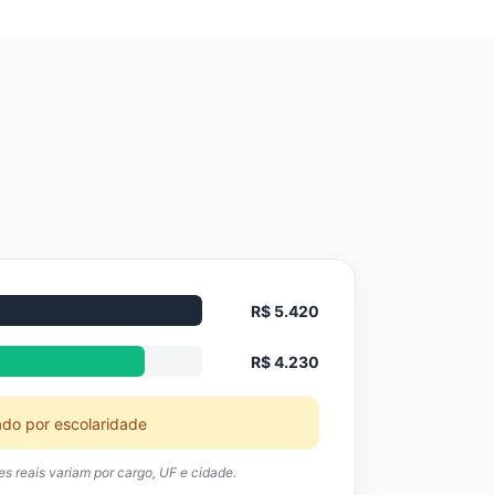
R$ 5.420
R$ 4.230
ado por escolaridade
res reais variam por cargo, UF e cidade.