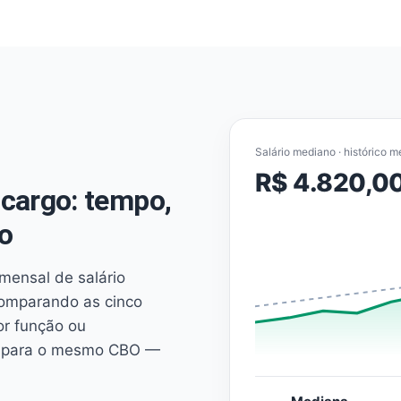
Salário mediano · histórico m
R$ 4.820,0
cargo: tempo,
o
mensal de salário
comparando as cinco
or função ou
es para o mesmo CBO —