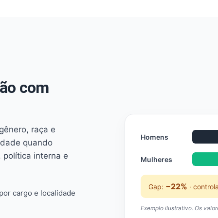
não com
 gênero, raça e
Homens
ridade quando
 política interna e
Mulheres
−22%
Gap:
· control
or cargo e localidade
Exemplo ilustrativo. Os valo