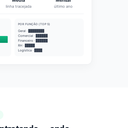
Média
Mensal
linha tracejada
último ano
POR FUNÇÃO (TOP 5)
Geral · ████████
Comercial · ██████
Financeiro · ██████
RH · █████
Logística · ████