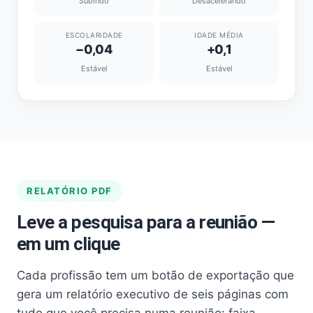
Subindo
Desacelerando
ESCOLARIDADE
IDADE MÉDIA
−0,04
+0,1
Estável
Estável
RELATÓRIO PDF
Leve a pesquisa para a reunião —
em um clique
Cada profissão tem um botão de exportação que
gera um relatório executivo de seis páginas com