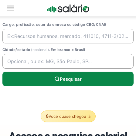
Cargo, profissão, setor da emresa ou código CBO/CNAE
Cidade/estado
(opcional)
. Em branco = Brasil
Pesquisar
🔒
Você quase chegou lá