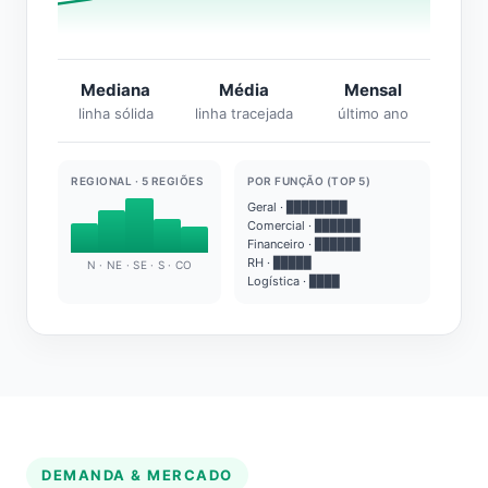
Mediana
Média
Mensal
linha sólida
linha tracejada
último ano
REGIONAL · 5 REGIÕES
POR FUNÇÃO (TOP 5)
Geral · ████████
Comercial · ██████
Financeiro · ██████
RH · █████
N · NE · SE · S · CO
Logística · ████
DEMANDA & MERCADO