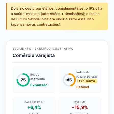
Dois índices proprietários, complementares: o IPS olha
a saúde imediata (admissões + demissões); o Índice
de Futuro Setorial olha pra onde o setor está indo
(apenas novas contratações).
SEGMENTO · EXEMPLO ILUSTRATIVO
Comércio varejista
Índice de
IPS do
Futuro Setorial
segmento
75
45
EXCLUSIVO
Expansão
Estável
SALÁRIO REAL
VOLUME
+6,4%
−15,9%