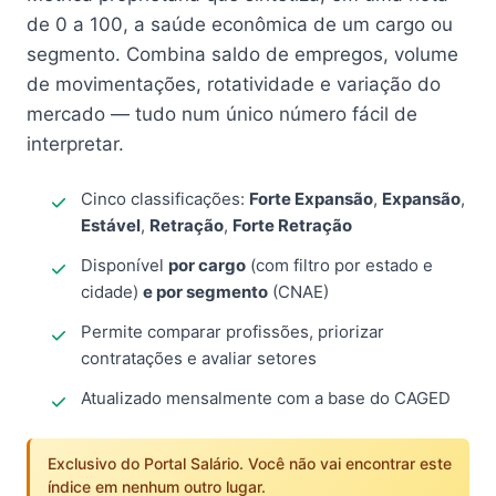
de 0 a 100, a saúde econômica de um cargo ou
segmento. Combina saldo de empregos, volume
de movimentações, rotatividade e variação do
mercado — tudo num único número fácil de
interpretar.
Cinco classificações:
Forte Expansão
,
Expansão
,
Estável
,
Retração
,
Forte Retração
Disponível
por cargo
(com filtro por estado e
cidade)
e por segmento
(CNAE)
Permite comparar profissões, priorizar
contratações e avaliar setores
Atualizado mensalmente com a base do CAGED
Exclusivo do Portal Salário. Você não vai encontrar este
índice em nenhum outro lugar.