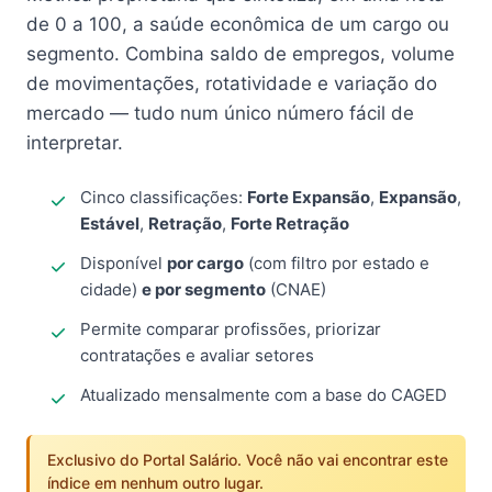
de 0 a 100, a saúde econômica de um cargo ou
segmento. Combina saldo de empregos, volume
de movimentações, rotatividade e variação do
mercado — tudo num único número fácil de
interpretar.
Cinco classificações:
Forte Expansão
,
Expansão
,
Estável
,
Retração
,
Forte Retração
Disponível
por cargo
(com filtro por estado e
cidade)
e por segmento
(CNAE)
Permite comparar profissões, priorizar
contratações e avaliar setores
Atualizado mensalmente com a base do CAGED
Exclusivo do Portal Salário. Você não vai encontrar este
índice em nenhum outro lugar.