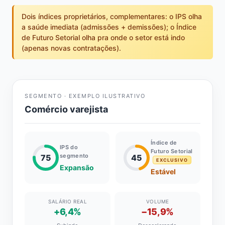
Dois índices proprietários, complementares: o IPS olha
a saúde imediata (admissões + demissões); o Índice
de Futuro Setorial olha pra onde o setor está indo
(apenas novas contratações).
SEGMENTO · EXEMPLO ILUSTRATIVO
Comércio varejista
Índice de
IPS do
Futuro Setorial
segmento
75
45
EXCLUSIVO
Expansão
Estável
SALÁRIO REAL
VOLUME
+6,4%
−15,9%