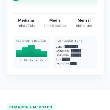
Mediana
Média
Mensal
linha sólida
linha tracejada
último ano
REGIONAL · 5 REGIÕES
POR FUNÇÃO (TOP 5)
Geral · ████████
Comercial · ██████
Financeiro · ██████
RH · █████
N · NE · SE · S · CO
Logística · ████
DEMANDA & MERCADO