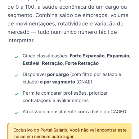
de 0 a 100, a saúde econômica de um cargo ou
segmento. Combina saldo de empregos, volume
de movimentações, rotatividade e variação do
mercado — tudo num único número fácil de
interpretar.
Cinco classificações:
Forte Expansão
,
Expansão
,
Estável
,
Retração
,
Forte Retração
Disponível
por cargo
(com filtro por estado e
cidade)
e por segmento
(CNAE)
Permite comparar profissões, priorizar
contratações e avaliar setores
Atualizado mensalmente com a base do CAGED
Exclusivo do Portal Salário. Você não vai encontrar este
índice em nenhum outro lugar.