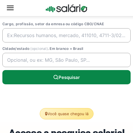
Cargo, profissão, setor da emresa ou código CBO/CNAE
Cidade/estado
(opcional)
. Em branco = Brasil
Pesquisar
🔒
Você quase chegou lá