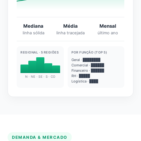
Mediana
Média
Mensal
linha sólida
linha tracejada
último ano
REGIONAL · 5 REGIÕES
POR FUNÇÃO (TOP 5)
Geral · ████████
Comercial · ██████
Financeiro · ██████
RH · █████
N · NE · SE · S · CO
Logística · ████
DEMANDA & MERCADO