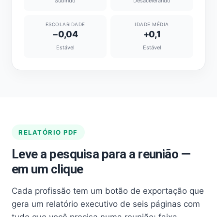
Subindo
Desacelerando
ESCOLARIDADE
IDADE MÉDIA
−0,04
+0,1
Estável
Estável
RELATÓRIO PDF
Leve a pesquisa para a reunião —
em um clique
Cada profissão tem um botão de exportação que
gera um relatório executivo de seis páginas com