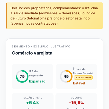
Dois índices proprietários, complementares: o IPS olha
a saúde imediata (admissões + demissões); o Índice
de Futuro Setorial olha pra onde o setor está indo
(apenas novas contratações).
SEGMENTO · EXEMPLO ILUSTRATIVO
Comércio varejista
Índice de
IPS do
Futuro Setorial
segmento
75
45
EXCLUSIVO
Expansão
Estável
SALÁRIO REAL
VOLUME
+6,4%
−15,9%