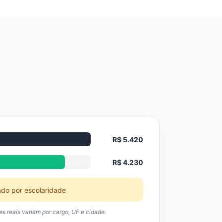
R$ 5.420
R$ 4.230
ado por escolaridade
res reais variam por cargo, UF e cidade.