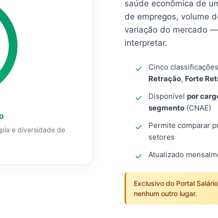
saúde econômica de um
de empregos, volume d
variação do mercado — 
interpretar.
Cinco classificaçõe
Retração
,
Forte Re
Disponível
por carg
segmento
(CNAE)
o
Permite comparar pro
mpla e diversidade de
setores
Atualizado mensal
Exclusivo do Portal Salári
nenhum outro lugar.