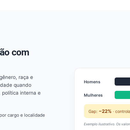
não com
 gênero, raça e
Homens
ridade quando
 política interna e
Mulheres
−22%
Gap:
· control
or cargo e localidade
Exemplo ilustrativo. Os valo