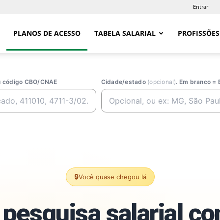
Entrar
PLANOS DE ACESSO
TABELA SALARIAL
PROFISSÕES
ou código CBO/CNAE
Cidade/estado
(opcional)
. Em branco = 
🔒
Você quase chegou lá
pesquisa salarial c