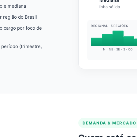
Mediana
io e mediana
linha sólida
r região do Brasil
REGIONAL · 5 REGIÕES
do cargo por foco de
e período (trimestre,
N · NE · SE · S · CO
DEMANDA & MERCADO