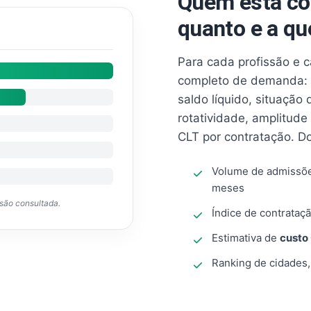
Quem está co
quanto e a qu
Para cada profissão e 
completo de demanda: 
saldo líquido, situação
rotatividade, amplitude
CLT por contratação. D
Volume de admissõ
meses
ssão consultada.
Índice de contrataçã
Estimativa de
custo
Ranking de cidades