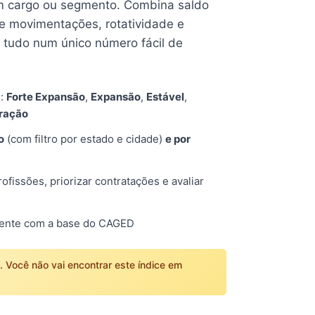
 cargo ou segmento. Combina saldo
e movimentações, rotatividade e
tudo num único número fácil de
s:
Forte Expansão
,
Expansão
,
Estável
,
tração
o
(com filtro por estado e cidade)
e por
fissões, priorizar contratações e avaliar
mente com a base do CAGED
o. Você não vai encontrar este índice em