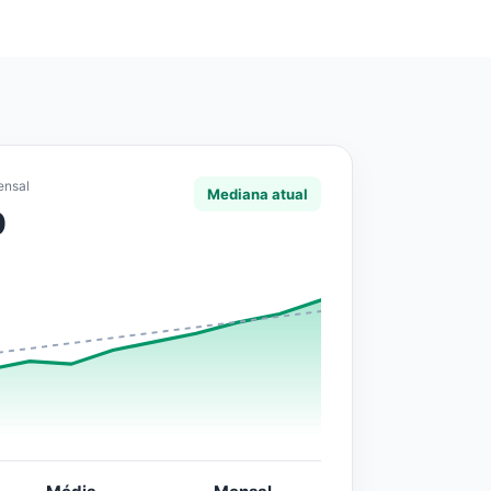
ensal
Mediana atual
0