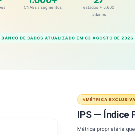
+
1.000+
27
ões
CNAEs / segmentos
estados + 5.600
cidades
BANCO DE DADOS ATUALIZADO EM
03 AGOSTO DE 2026
MÉTRICA EXCLUSIV
IPS — Índice P
Métrica proprietária qu