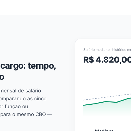
Salário mediano · histórico m
R$ 4.820,0
cargo: tempo,
o
mensal de salário
comparando as cinco
or função ou
es para o mesmo CBO —