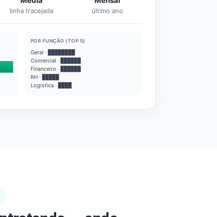
Média
Mensal
linha tracejada
último ano
POR FUNÇÃO (TOP 5)
Geral · ████████
Comercial · ██████
Financeiro · ██████
RH · █████
Logística · ████