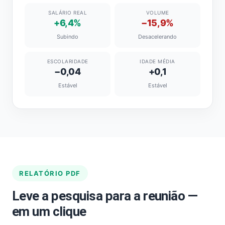
SALÁRIO REAL
VOLUME
+6,4%
−15,9%
Subindo
Desacelerando
ESCOLARIDADE
IDADE MÉDIA
−0,04
+0,1
Estável
Estável
RELATÓRIO PDF
Leve a pesquisa para a reunião —
em um clique