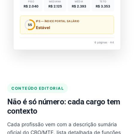
PISO
MEDIANA
MÉDIA
TETO
R$ 2.040
R$ 2.125
R$ 2.393
R$ 3.353
IPS — ÍNDICE PORTAL SALÁRIO
55
Estável
6 páginas · A4
CONTEÚDO EDITORIAL
Não é só número: cada cargo tem
contexto
Cada profissão vem com a descrição sumária
oficial do CBO/MTE, lista detalhada de funções