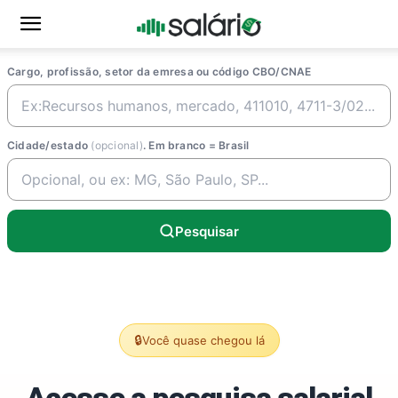
Cargo, profissão, setor da emresa ou código CBO/CNAE
Cidade/estado
(opcional)
. Em branco = Brasil
Pesquisar
🔒
Você quase chegou lá