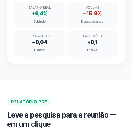
SALÁRIO REAL
VOLUME
+6,4%
−15,9%
Subindo
Desacelerando
ESCOLARIDADE
IDADE MÉDIA
−0,04
+0,1
Estável
Estável
RELATÓRIO PDF
Leve a pesquisa para a reunião —
em um clique