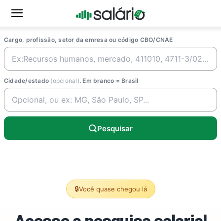
Cargo, profissão, setor da emresa ou código CBO/CNAE
Cidade/estado
(opcional)
. Em branco = Brasil
Pesquisar
🔒
Você quase chegou lá