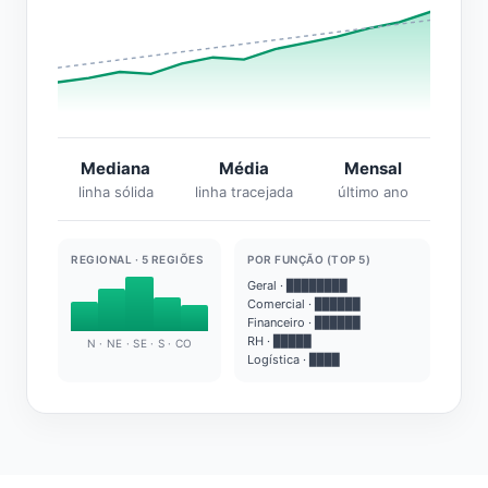
Mediana
Média
Mensal
linha sólida
linha tracejada
último ano
REGIONAL · 5 REGIÕES
POR FUNÇÃO (TOP 5)
Geral · ████████
Comercial · ██████
Financeiro · ██████
RH · █████
N · NE · SE · S · CO
Logística · ████