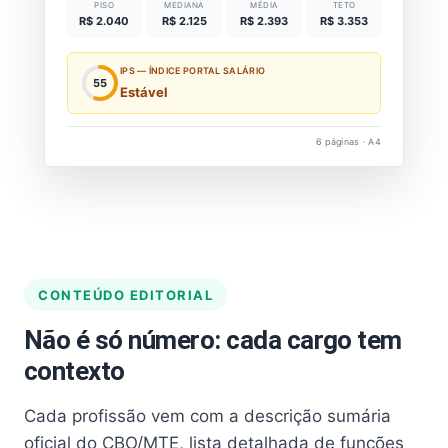
PISO
MEDIANA
MÉDIA
TETO
R$ 2.040
R$ 2.125
R$ 2.393
R$ 3.353
IPS — ÍNDICE PORTAL SALÁRIO
55
Estável
6 páginas · A4
CONTEÚDO EDITORIAL
Não é só número: cada cargo tem
contexto
Cada profissão vem com a descrição sumária
oficial do CBO/MTE, lista detalhada de funções