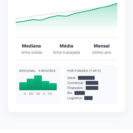
Mediana
Média
Mensal
linha sólida
linha tracejada
último ano
REGIONAL · 5 REGIÕES
POR FUNÇÃO (TOP 5)
Geral · ████████
Comercial · ██████
Financeiro · ██████
RH · █████
N · NE · SE · S · CO
Logística · ████