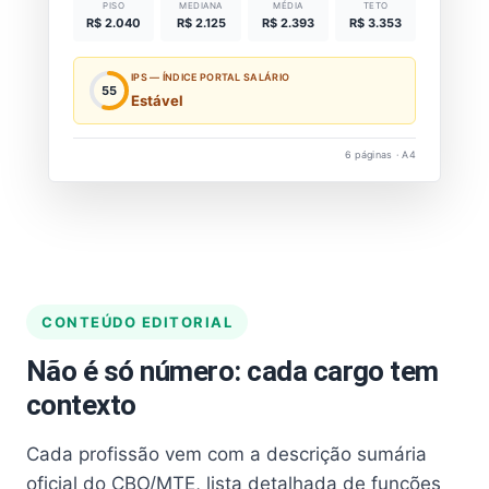
PISO
MEDIANA
MÉDIA
TETO
R$ 2.040
R$ 2.125
R$ 2.393
R$ 3.353
IPS — ÍNDICE PORTAL SALÁRIO
55
Estável
6 páginas · A4
CONTEÚDO EDITORIAL
Não é só número: cada cargo tem
contexto
Cada profissão vem com a descrição sumária
oficial do CBO/MTE, lista detalhada de funções