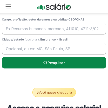
Cargo, profissão, setor da emresa ou código CBO/CNAE
Cidade/estado
(opcional)
. Em branco = Brasil
Pesquisar
🔒
Você quase chegou lá