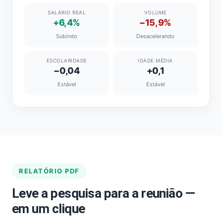
SALÁRIO REAL
VOLUME
+6,4%
−15,9%
Subindo
Desacelerando
ESCOLARIDADE
IDADE MÉDIA
−0,04
+0,1
Estável
Estável
RELATÓRIO PDF
Leve a pesquisa para a reunião —
em um clique