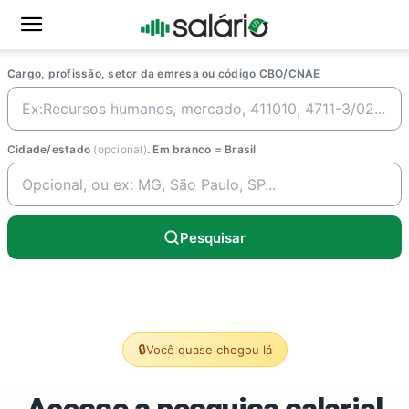
Cargo, profissão, setor da emresa ou código CBO/CNAE
Cidade/estado
(opcional)
. Em branco = Brasil
Pesquisar
🔒
Você quase chegou lá