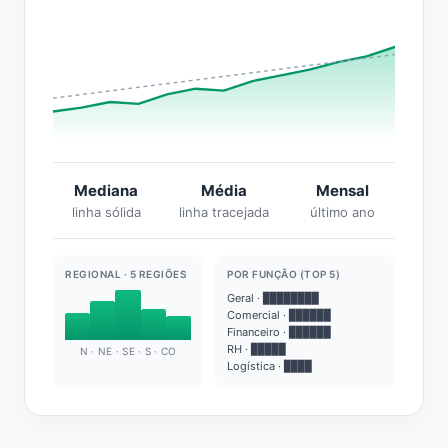
Mediana
Média
Mensal
linha sólida
linha tracejada
último ano
REGIONAL · 5 REGIÕES
POR FUNÇÃO (TOP 5)
Geral · ████████
Comercial · ██████
Financeiro · ██████
RH · █████
N · NE · SE · S · CO
Logística · ████