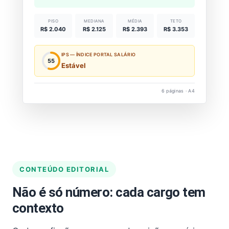
PISO
MEDIANA
MÉDIA
TETO
R$ 2.040
R$ 2.125
R$ 2.393
R$ 3.353
IPS — ÍNDICE PORTAL SALÁRIO
55
Estável
6 páginas · A4
CONTEÚDO EDITORIAL
Não é só número: cada cargo tem
contexto