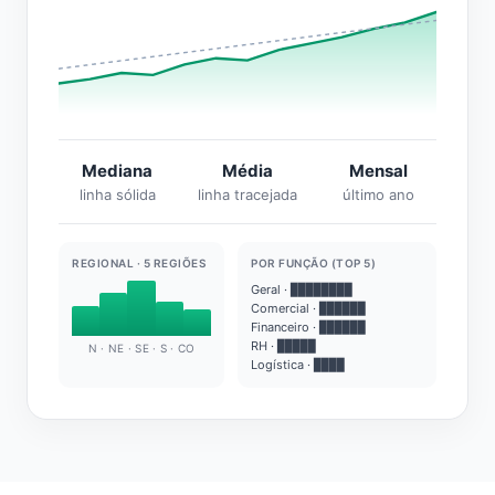
Mediana
Média
Mensal
linha sólida
linha tracejada
último ano
REGIONAL · 5 REGIÕES
POR FUNÇÃO (TOP 5)
Geral · ████████
Comercial · ██████
Financeiro · ██████
RH · █████
N · NE · SE · S · CO
Logística · ████