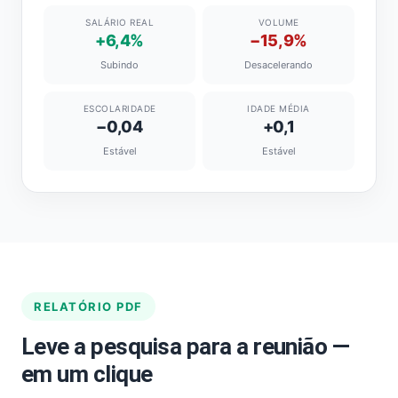
SALÁRIO REAL
VOLUME
+6,4%
−15,9%
Subindo
Desacelerando
ESCOLARIDADE
IDADE MÉDIA
−0,04
+0,1
Estável
Estável
RELATÓRIO PDF
Leve a pesquisa para a reunião —
em um clique