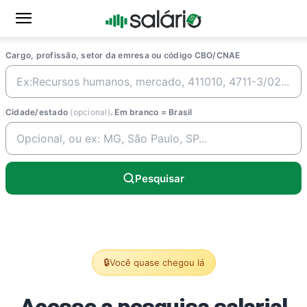
Cargo, profissão, setor da emresa ou código CBO/CNAE
Cidade/estado
(opcional)
. Em branco = Brasil
Pesquisar
🔒
Você quase chegou lá