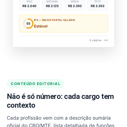
PISO
MEDIANA
MÉDIA
TETO
R$ 2.040
R$ 2.125
R$ 2.393
R$ 3.353
IPS — ÍNDICE PORTAL SALÁRIO
55
Estável
6 páginas · A4
CONTEÚDO EDITORIAL
Não é só número: cada cargo tem
contexto
Cada profissão vem com a descrição sumária
oficial do CBO/MTE, lista detalhada de funções