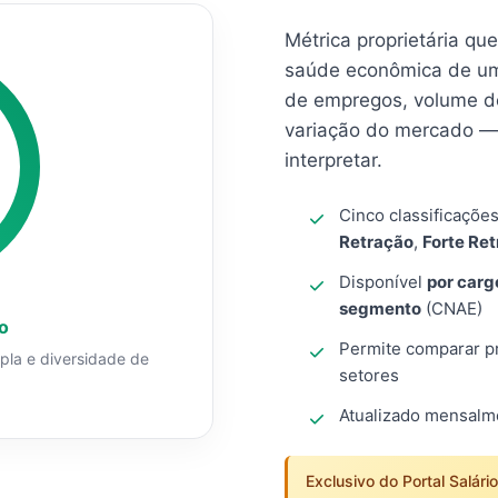
Métrica proprietária qu
saúde econômica de um
de empregos, volume d
variação do mercado — 
interpretar.
Cinco classificaçõe
Retração
,
Forte Re
Disponível
por carg
segmento
(CNAE)
o
Permite comparar pro
mpla e diversidade de
setores
Atualizado mensal
Exclusivo do Portal Salári