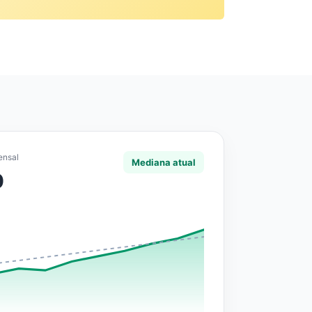
ensal
Mediana atual
0