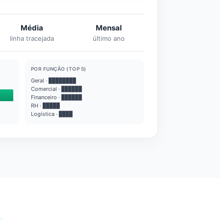
Média
Mensal
linha tracejada
último ano
POR FUNÇÃO (TOP 5)
Geral · ████████
Comercial · ██████
Financeiro · ██████
RH · █████
Logística · ████