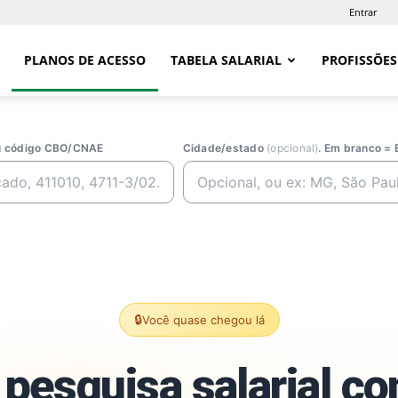
Entrar
PLANOS DE ACESSO
TABELA SALARIAL
PROFISSÕES
ou código CBO/CNAE
Cidade/estado
(opcional)
. Em branco = 
🔒
Você quase chegou lá
pesquisa salarial c