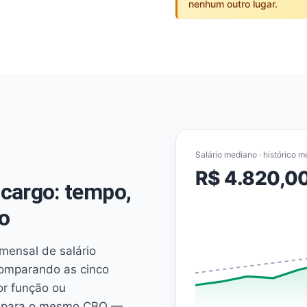
nenhum outro lugar.
Salário mediano · histórico m
R$ 4.820,0
cargo: tempo,
o
mensal de salário
comparando as cinco
or função ou
es para o mesmo CBO —