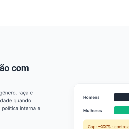
não com
 gênero, raça e
Homens
ridade quando
 política interna e
Mulheres
−22%
Gap:
· control