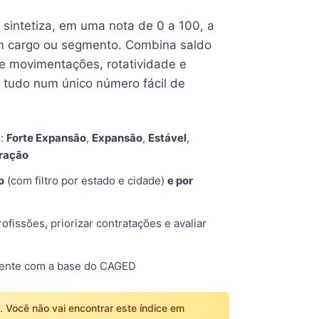
e sintetiza, em uma nota de 0 a 100, a
 cargo ou segmento. Combina saldo
e movimentações, rotatividade e
tudo num único número fácil de
s:
Forte Expansão
,
Expansão
,
Estável
,
tração
o
(com filtro por estado e cidade)
e por
fissões, priorizar contratações e avaliar
mente com a base do CAGED
o. Você não vai encontrar este índice em