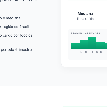
Mediana
io e mediana
linha sólida
r região do Brasil
REGIONAL · 5 REGIÕES
do cargo por foco de
e período (trimestre,
N · NE · SE · S · CO