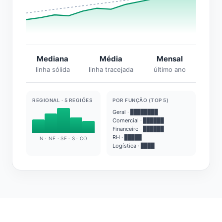
Mediana
Média
Mensal
linha sólida
linha tracejada
último ano
REGIONAL · 5 REGIÕES
POR FUNÇÃO (TOP 5)
Geral · ████████
Comercial · ██████
Financeiro · ██████
RH · █████
N · NE · SE · S · CO
Logística · ████