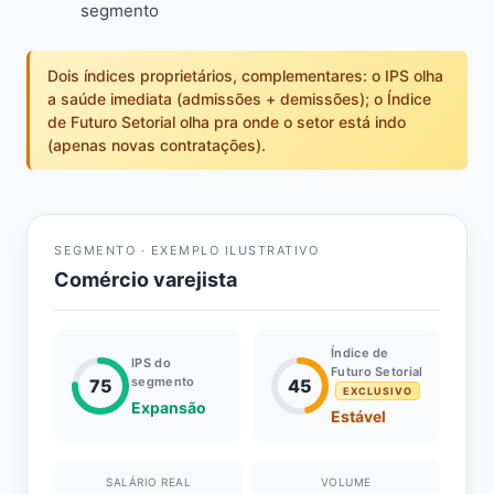
segmento
Dois índices proprietários, complementares: o IPS olha
a saúde imediata (admissões + demissões); o Índice
de Futuro Setorial olha pra onde o setor está indo
(apenas novas contratações).
SEGMENTO · EXEMPLO ILUSTRATIVO
Comércio varejista
Índice de
IPS do
Futuro Setorial
segmento
75
45
EXCLUSIVO
Expansão
Estável
SALÁRIO REAL
VOLUME