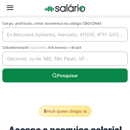
Cargo, profissão, setor da emresa ou código CBO/CNAE
Cidade/estado
(opcional)
. Em branco = Brasil
Pesquisar
🔒
Você quase chegou lá