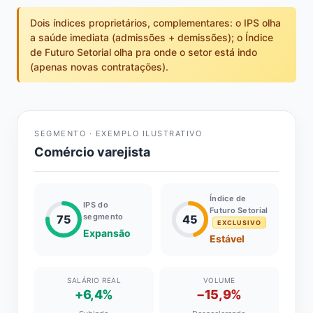
Dois índices proprietários, complementares: o IPS olha
a saúde imediata (admissões + demissões); o Índice
de Futuro Setorial olha pra onde o setor está indo
(apenas novas contratações).
SEGMENTO · EXEMPLO ILUSTRATIVO
Comércio varejista
Índice de
IPS do
Futuro Setorial
segmento
75
45
EXCLUSIVO
Expansão
Estável
SALÁRIO REAL
VOLUME
+6,4%
−15,9%