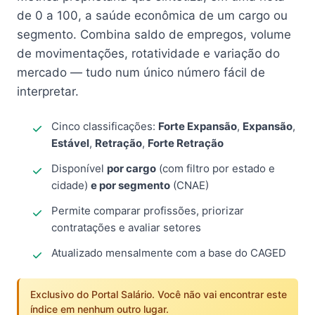
de 0 a 100, a saúde econômica de um cargo ou
segmento. Combina saldo de empregos, volume
de movimentações, rotatividade e variação do
mercado — tudo num único número fácil de
interpretar.
Cinco classificações:
Forte Expansão
,
Expansão
,
Estável
,
Retração
,
Forte Retração
Disponível
por cargo
(com filtro por estado e
cidade)
e por segmento
(CNAE)
Permite comparar profissões, priorizar
contratações e avaliar setores
Atualizado mensalmente com a base do CAGED
Exclusivo do Portal Salário. Você não vai encontrar este
índice em nenhum outro lugar.