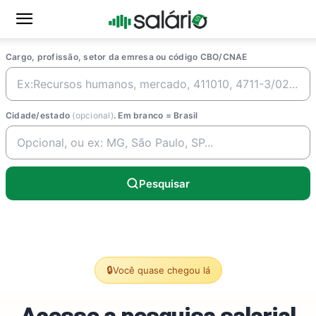
Cargo, profissão, setor da emresa ou código CBO/CNAE
Cidade/estado
(opcional)
. Em branco = Brasil
Pesquisar
🔒
Você quase chegou lá