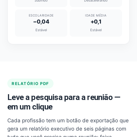
Subindo
Desacelerando
ESCOLARIDADE
IDADE MÉDIA
−0,04
+0,1
Estável
Estável
RELATÓRIO PDF
Leve a pesquisa para a reunião —
em um clique
Cada profissão tem um botão de exportação que
gera um relatório executivo de seis páginas com