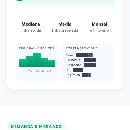
Mediana
Média
Mensal
linha sólida
linha tracejada
último ano
REGIONAL · 5 REGIÕES
POR FUNÇÃO (TOP 5)
Geral · ████████
Comercial · ██████
Financeiro · ██████
RH · █████
N · NE · SE · S · CO
Logística · ████
DEMANDA & MERCADO