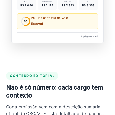
PISO
MEDIANA
MÉDIA
TETO
R$ 2.040
R$ 2.125
R$ 2.393
R$ 3.353
IPS — ÍNDICE PORTAL SALÁRIO
55
Estável
6 páginas · A4
CONTEÚDO EDITORIAL
Não é só número: cada cargo tem
contexto
Cada profissão vem com a descrição sumária
oficial do CBO/MTE, lista detalhada de funções