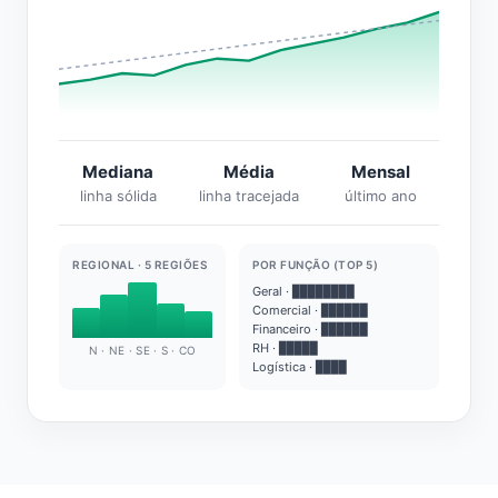
Mediana
Média
Mensal
linha sólida
linha tracejada
último ano
REGIONAL · 5 REGIÕES
POR FUNÇÃO (TOP 5)
Geral · ████████
Comercial · ██████
Financeiro · ██████
RH · █████
N · NE · SE · S · CO
Logística · ████