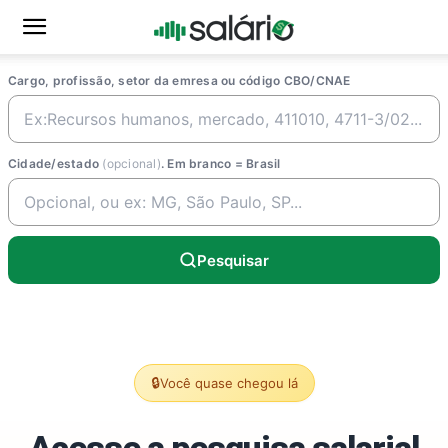
Cargo, profissão, setor da emresa ou código CBO/CNAE
Cidade/estado
(opcional)
. Em branco = Brasil
Pesquisar
🔒
Você quase chegou lá