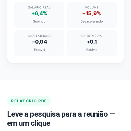
SALÁRIO REAL
VOLUME
+6,4%
−15,9%
Subindo
Desacelerando
ESCOLARIDADE
IDADE MÉDIA
−0,04
+0,1
Estável
Estável
RELATÓRIO PDF
Leve a pesquisa para a reunião —
em um clique