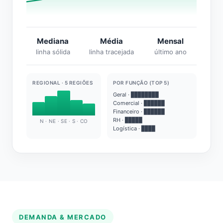
Mediana
Média
Mensal
linha sólida
linha tracejada
último ano
REGIONAL · 5 REGIÕES
POR FUNÇÃO (TOP 5)
Geral · ████████
Comercial · ██████
Financeiro · ██████
RH · █████
N · NE · SE · S · CO
Logística · ████
DEMANDA & MERCADO