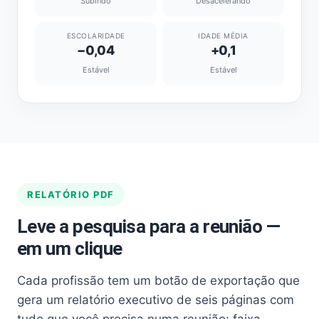
Subindo
Desacelerando
ESCOLARIDADE
IDADE MÉDIA
−0,04
+0,1
Estável
Estável
RELATÓRIO PDF
Leve a pesquisa para a reunião —
em um clique
Cada profissão tem um botão de exportação que
gera um relatório executivo de seis páginas com