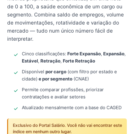
de 0 a 100, a saúde econômica de um cargo ou
segmento. Combina saldo de empregos, volume
de movimentações, rotatividade e variação do
mercado — tudo num único número fácil de
interpretar.
Cinco classificações:
Forte Expansão
,
Expansão
,
Estável
,
Retração
,
Forte Retração
Disponível
por cargo
(com filtro por estado e
cidade)
e por segmento
(CNAE)
Permite comparar profissões, priorizar
contratações e avaliar setores
Atualizado mensalmente com a base do CAGED
Exclusivo do Portal Salário. Você não vai encontrar este
índice em nenhum outro lugar.