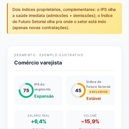
Dois índices proprietários, complementares: o IPS olha
a saúde imediata (admissões + demissões); o Índice
de Futuro Setorial olha pra onde o setor está indo
(apenas novas contratações).
SEGMENTO · EXEMPLO ILUSTRATIVO
Comércio varejista
Índice de
IPS do
Futuro Setorial
segmento
75
45
EXCLUSIVO
Expansão
Estável
SALÁRIO REAL
VOLUME
+6,4%
−15,9%