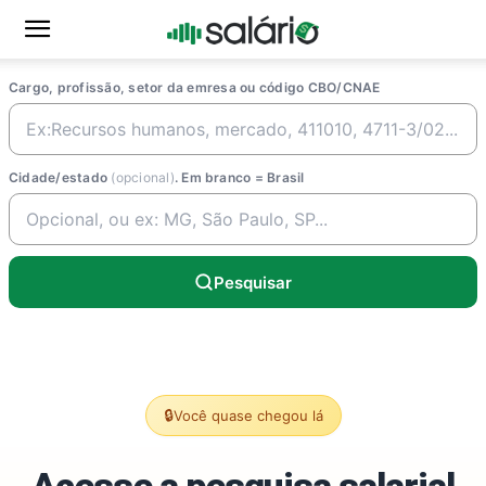
Cargo, profissão, setor da emresa ou código CBO/CNAE
Cidade/estado
(opcional)
. Em branco = Brasil
Pesquisar
🔒
Você quase chegou lá