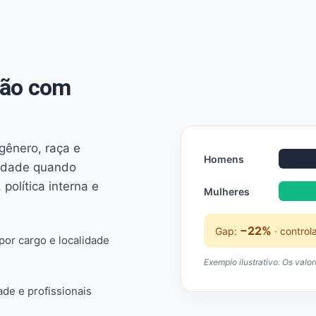
não com
 gênero, raça e
Homens
ridade quando
 política interna e
Mulheres
−22%
Gap:
· control
or cargo e localidade
Exemplo ilustrativo. Os valo
ade e profissionais