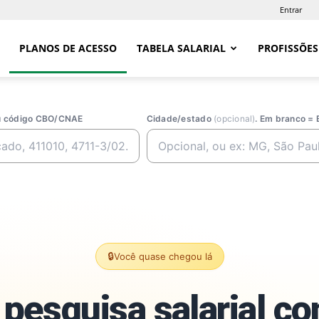
Entrar
PLANOS DE ACESSO
TABELA SALARIAL
PROFISSÕES
ou código CBO/CNAE
Cidade/estado
(opcional)
. Em branco = 
🔒
Você quase chegou lá
pesquisa salarial c