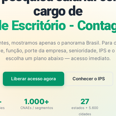
cargo de
 de Escritório - Cont
antes, mostramos apenas o panorama Brasil. Para d
e, função, porte da empresa, senioridade, IPS e o 
escolha um plano abaixo — acesso imediato.
Liberar acesso agora
Conhecer o IPS
+
1.000+
27
ões
CNAEs / segmentos
estados + 5.600
cidades