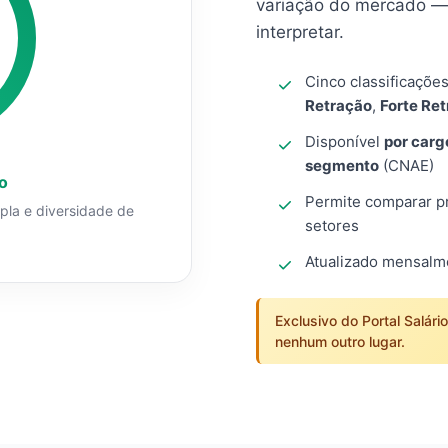
variação do mercado — 
interpretar.
Cinco classificaçõe
Retração
,
Forte Re
Disponível
por carg
segmento
(CNAE)
o
Permite comparar pro
mpla e diversidade de
setores
Atualizado mensal
Exclusivo do Portal Salári
nenhum outro lugar.