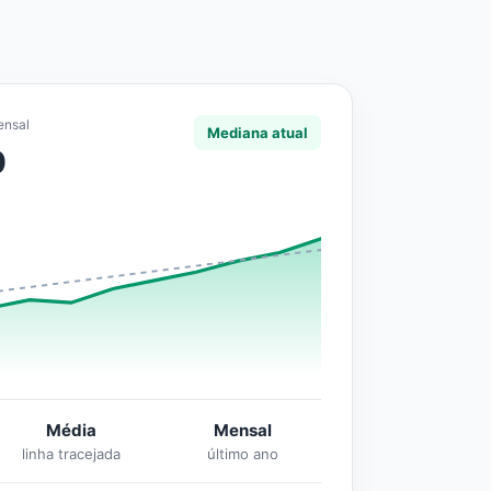
ensal
Mediana atual
0
Média
Mensal
linha tracejada
último ano