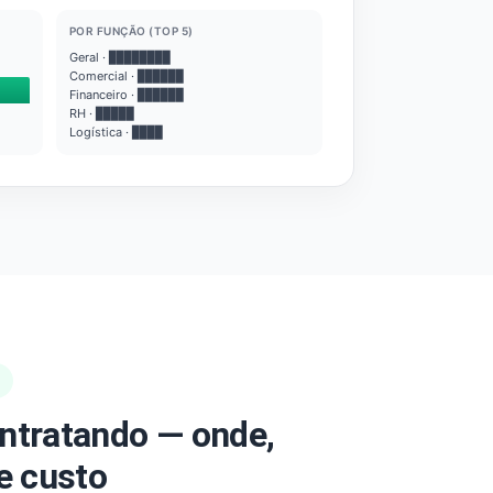
POR FUNÇÃO (TOP 5)
Geral · ████████
Comercial · ██████
Financeiro · ██████
RH · █████
Logística · ████
ntratando — onde,
e custo