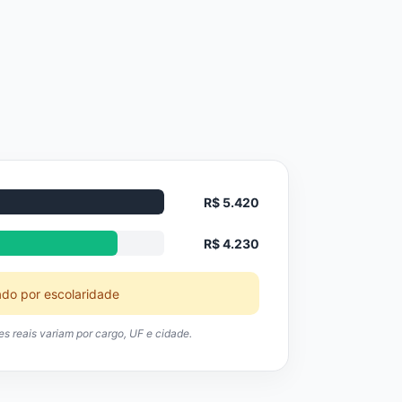
R$ 5.420
R$ 4.230
ado por escolaridade
res reais variam por cargo, UF e cidade.