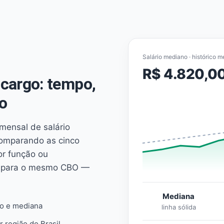
Salário mediano · histórico m
R$ 4.820,0
cargo: tempo,
o
mensal de salário
comparando as cinco
or função ou
es para o mesmo CBO —
Mediana
io e mediana
linha sólida
r região do Brasil