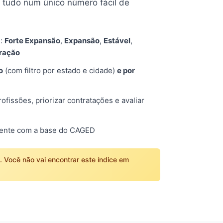
tudo num único número fácil de
s:
Forte Expansão
,
Expansão
,
Estável
,
tração
o
(com filtro por estado e cidade)
e por
fissões, priorizar contratações e avaliar
mente com a base do CAGED
o. Você não vai encontrar este índice em