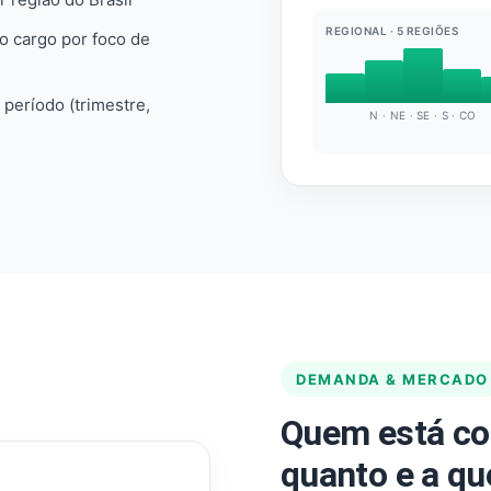
REGIONAL · 5 REGIÕES
do cargo por foco de
e período (trimestre,
N · NE · SE · S · CO
DEMANDA & MERCADO
Quem está co
quanto e a qu