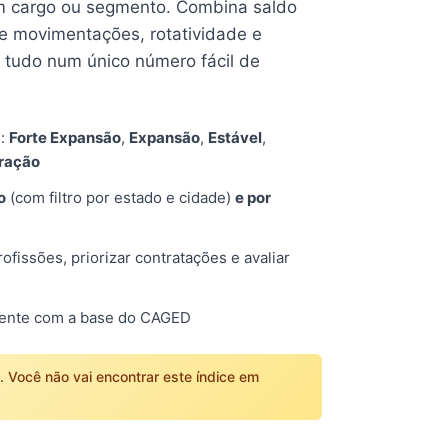
 cargo ou segmento. Combina saldo
e movimentações, rotatividade e
tudo num único número fácil de
s:
Forte Expansão
,
Expansão
,
Estável
,
tração
o
(com filtro por estado e cidade)
e por
fissões, priorizar contratações e avaliar
mente com a base do CAGED
o. Você não vai encontrar este índice em