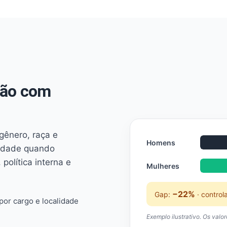
não com
 gênero, raça e
Homens
ridade quando
 política interna e
Mulheres
−22%
Gap:
· control
or cargo e localidade
Exemplo ilustrativo. Os valo