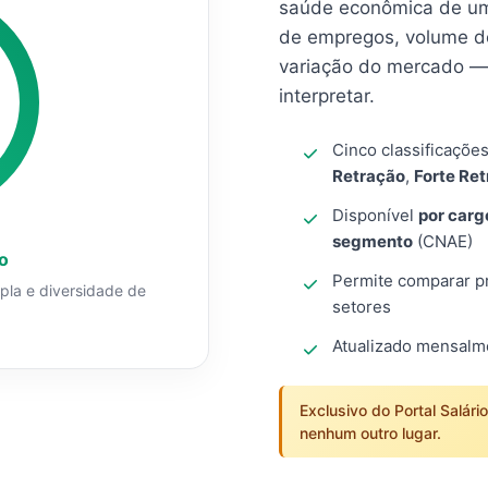
saúde econômica de um
de empregos, volume d
variação do mercado — 
interpretar.
Cinco classificaçõe
Retração
,
Forte Re
Disponível
por carg
segmento
(CNAE)
o
Permite comparar pro
mpla e diversidade de
setores
Atualizado mensal
Exclusivo do Portal Salári
nenhum outro lugar.