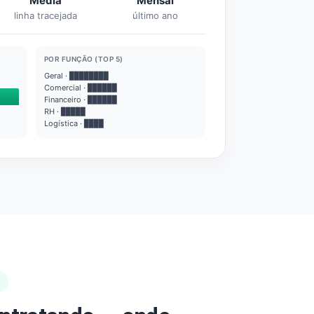
Média
Mensal
linha tracejada
último ano
POR FUNÇÃO (TOP 5)
Geral · ████████
Comercial · ██████
Financeiro · ██████
RH · █████
Logística · ████