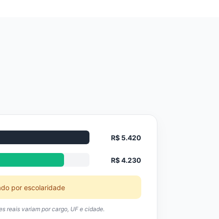
R$ 5.420
R$ 4.230
ado por escolaridade
res reais variam por cargo, UF e cidade.