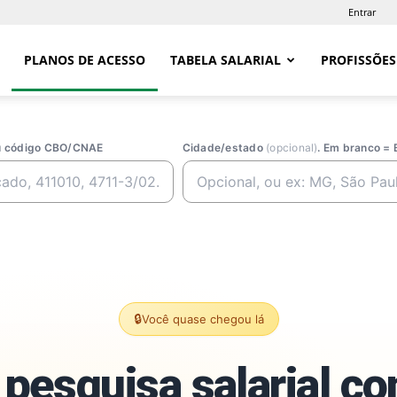
Entrar
PLANOS DE ACESSO
TABELA SALARIAL
PROFISSÕES
ou código CBO/CNAE
Cidade/estado
(opcional)
. Em branco = 
🔒
Você quase chegou lá
pesquisa salarial c