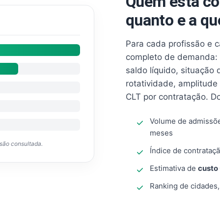
Quem está co
quanto e a qu
Para cada profissão e 
completo de demanda: 
saldo líquido, situação
rotatividade, amplitude
CLT por contratação. D
Volume de admissõ
meses
ssão consultada.
Índice de contrataçã
Estimativa de
custo
Ranking de cidades