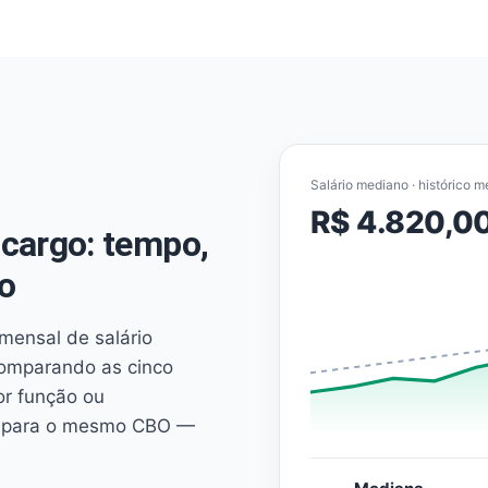
Salário mediano · histórico m
R$ 4.820,0
cargo: tempo,
o
mensal de salário
comparando as cinco
or função ou
es para o mesmo CBO —