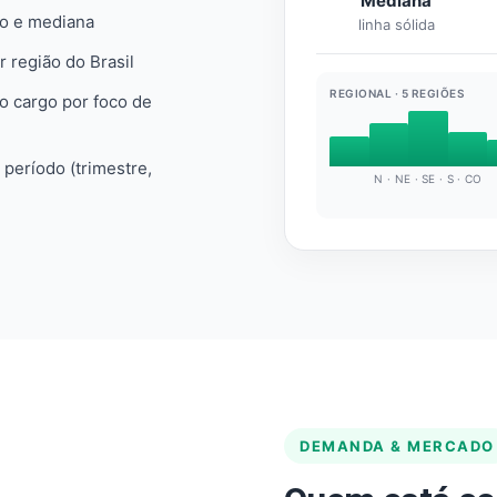
Mediana
io e mediana
linha sólida
r região do Brasil
REGIONAL · 5 REGIÕES
do cargo por foco de
e período (trimestre,
N · NE · SE · S · CO
DEMANDA & MERCADO