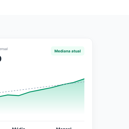
ensal
Mediana atual
0