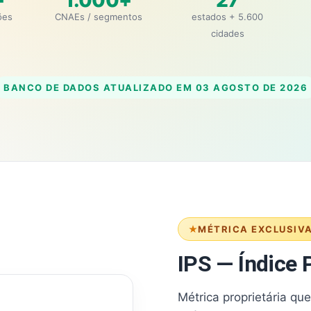
+
1.000+
27
ões
CNAEs / segmentos
estados + 5.600
cidades
BANCO DE DADOS ATUALIZADO EM
03 AGOSTO DE 2026
MÉTRICA EXCLUSIV
IPS — Índice P
Métrica proprietária qu