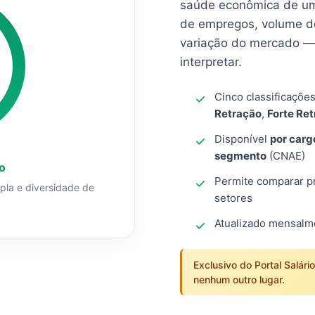
saúde econômica de um
de empregos, volume d
variação do mercado — 
interpretar.
Cinco classificaçõe
Retração
,
Forte Re
Disponível
por carg
segmento
(CNAE)
o
Permite comparar pro
mpla e diversidade de
setores
Atualizado mensal
Exclusivo do Portal Salári
nenhum outro lugar.