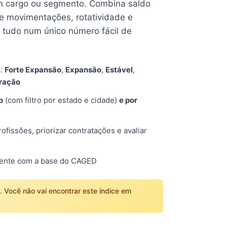
 cargo ou segmento. Combina saldo
e movimentações, rotatividade e
tudo num único número fácil de
s:
Forte Expansão
,
Expansão
,
Estável
,
tração
o
(com filtro por estado e cidade)
e por
fissões, priorizar contratações e avaliar
mente com a base do CAGED
o. Você não vai encontrar este índice em