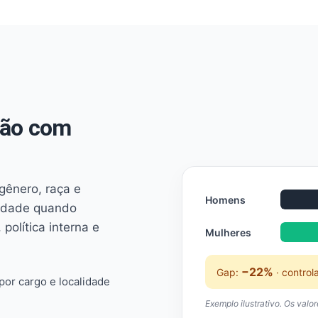
não com
 gênero, raça e
Homens
ridade quando
 política interna e
Mulheres
−22%
Gap:
· control
or cargo e localidade
Exemplo ilustrativo. Os valo