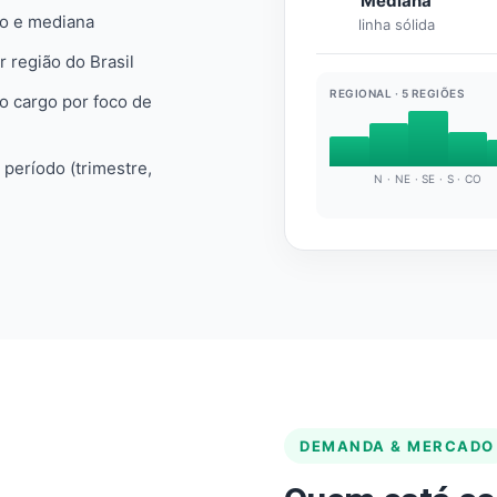
Mediana
io e mediana
linha sólida
r região do Brasil
REGIONAL · 5 REGIÕES
do cargo por foco de
e período (trimestre,
N · NE · SE · S · CO
DEMANDA & MERCADO