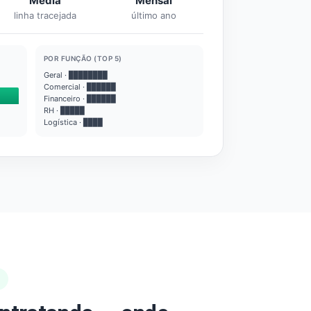
Média
Mensal
linha tracejada
último ano
POR FUNÇÃO (TOP 5)
Geral · ████████
Comercial · ██████
Financeiro · ██████
RH · █████
Logística · ████