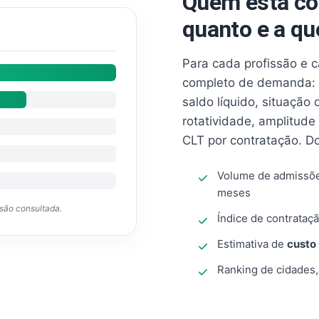
Quem está co
quanto e a qu
Para cada profissão e 
completo de demanda: 
saldo líquido, situação
rotatividade, amplitude
CLT por contratação. D
Volume de admissõ
meses
ssão consultada.
Índice de contrataçã
Estimativa de
custo
Ranking de cidades