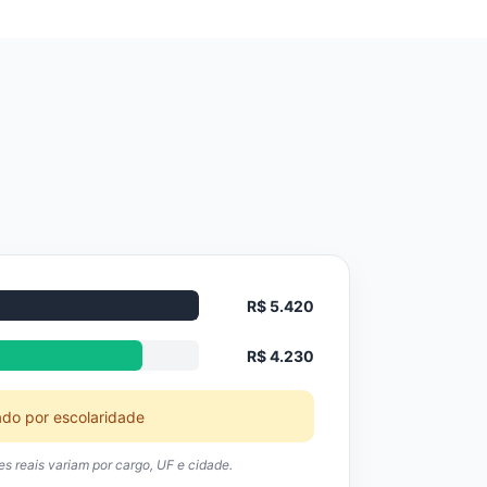
R$ 5.420
R$ 4.230
ado por escolaridade
res reais variam por cargo, UF e cidade.