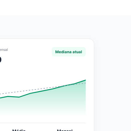
ensal
Mediana atual
0