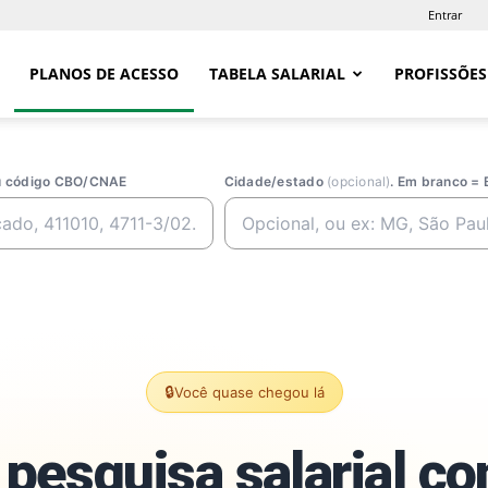
Entrar
PLANOS DE ACESSO
TABELA SALARIAL
PROFISSÕES
ou código CBO/CNAE
Cidade/estado
(opcional)
. Em branco = 
🔒
Você quase chegou lá
pesquisa salarial c