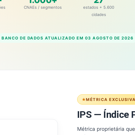
+
1.000+
27
ões
CNAEs / segmentos
estados + 5.600
cidades
BANCO DE DADOS ATUALIZADO EM
03 AGOSTO DE 2026
MÉTRICA EXCLUSIV
IPS — Índice P
Métrica proprietária qu