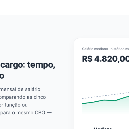
Salário mediano · histórico m
R$ 4.820,0
cargo: tempo,
o
mensal de salário
comparando as cinco
or função ou
es para o mesmo CBO —