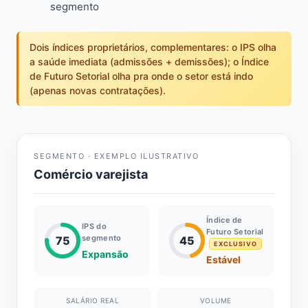
segmento
Dois índices proprietários, complementares: o IPS olha
a saúde imediata (admissões + demissões); o Índice
de Futuro Setorial olha pra onde o setor está indo
(apenas novas contratações).
SEGMENTO · EXEMPLO ILUSTRATIVO
Comércio varejista
Índice de
IPS do
Futuro Setorial
segmento
75
45
EXCLUSIVO
Expansão
Estável
SALÁRIO REAL
VOLUME