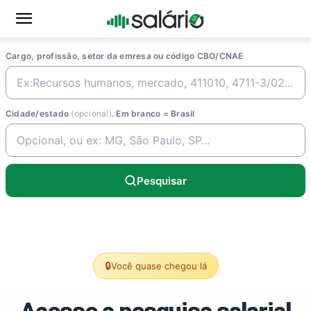
Cargo, profissão, setor da emresa ou código CBO/CNAE
Cidade/estado
(opcional)
. Em branco = Brasil
Pesquisar
🔒
Você quase chegou lá