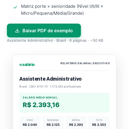
Matriz porte × senioridade (Nível I/II/III ×
Micro/Pequena/Média/Grande)
Baixar PDF de exemplo
Assistente Administrativo · Brasil · 6 páginas · ~50 KB
RELATÓRIO SALARIAL EXECUTIVO
⏐⏐⏐ salário
Assistente Administrativo
Brasil · CBO 4110-10 · 1.173.453 profissionais
SALÁRIO MÉDIO MENSAL
R$ 2.393,16
PISO
MEDIANA
MÉDIA
TETO
R$ 2.040
R$ 2.125
R$ 2.393
R$ 3.353