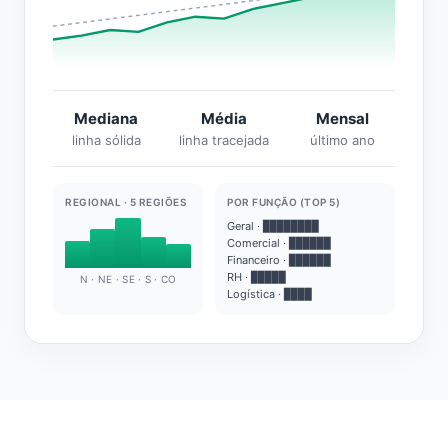
Mediana
Média
Mensal
linha sólida
linha tracejada
último ano
REGIONAL · 5 REGIÕES
POR FUNÇÃO (TOP 5)
Geral · ████████
Comercial · ██████
Financeiro · ██████
RH · █████
N · NE · SE · S · CO
Logística · ████