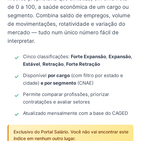
de 0 a 100, a saúde econômica de um cargo ou
segmento. Combina saldo de empregos, volume
de movimentações, rotatividade e variação do
mercado — tudo num único número fácil de
interpretar.
Cinco classificações:
Forte Expansão
,
Expansão
,
Estável
,
Retração
,
Forte Retração
Disponível
por cargo
(com filtro por estado e
cidade)
e por segmento
(CNAE)
Permite comparar profissões, priorizar
contratações e avaliar setores
Atualizado mensalmente com a base do CAGED
Exclusivo do Portal Salário. Você não vai encontrar este
índice em nenhum outro lugar.