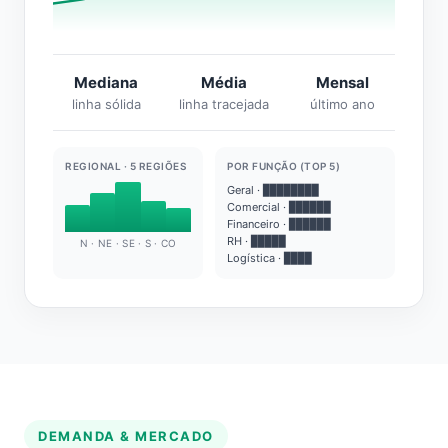
Mediana
Média
Mensal
linha sólida
linha tracejada
último ano
REGIONAL · 5 REGIÕES
POR FUNÇÃO (TOP 5)
Geral · ████████
Comercial · ██████
Financeiro · ██████
RH · █████
N · NE · SE · S · CO
Logística · ████
DEMANDA & MERCADO