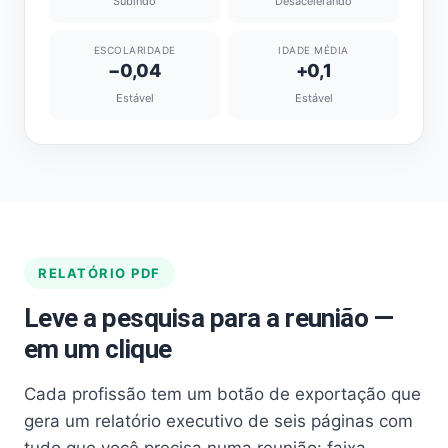
Subindo
Desacelerando
ESCOLARIDADE
IDADE MÉDIA
−0,04
+0,1
Estável
Estável
RELATÓRIO PDF
Leve a pesquisa para a reunião —
em um clique
Cada profissão tem um botão de exportação que
gera um relatório executivo de seis páginas com