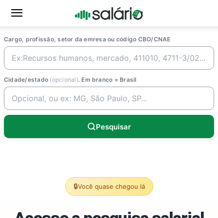
Cargo, profissão, setor da emresa ou código CBO/CNAE
Cidade/estado
(opcional)
. Em branco = Brasil
Pesquisar
🔒
Você quase chegou lá