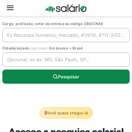
Cargo, profissão, setor da emresa ou código CBO/CNAE
Cidade/estado
(opcional)
. Em branco = Brasil
Pesquisar
🔒
Você quase chegou lá