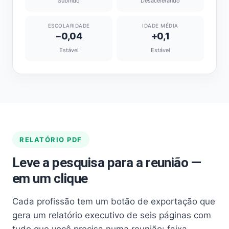
Subindo
Desacelerando
ESCOLARIDADE
IDADE MÉDIA
−0,04
+0,1
Estável
Estável
RELATÓRIO PDF
Leve a pesquisa para a reunião —
em um clique
Cada profissão tem um botão de exportação que
gera um relatório executivo de seis páginas com