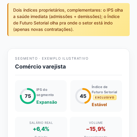
Dois índices proprietários, complementares: o IPS olha
a saúde imediata (admissões + demissões); o Índice
de Futuro Setorial olha pra onde o setor está indo
(apenas novas contratações).
SEGMENTO · EXEMPLO ILUSTRATIVO
Comércio varejista
Índice de
IPS do
Futuro Setorial
segmento
75
45
EXCLUSIVO
Expansão
Estável
SALÁRIO REAL
VOLUME
+6,4%
−15,9%