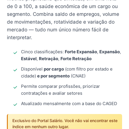
de 0 a 100, a saúde econômica de um cargo ou
segmento. Combina saldo de empregos, volume
de movimentações, rotatividade e variação do
mercado — tudo num único número fácil de
interpretar.
Cinco classificações:
Forte Expansão
,
Expansão
,
Estável
,
Retração
,
Forte Retração
Disponível
por cargo
(com filtro por estado e
cidade)
e por segmento
(CNAE)
Permite comparar profissões, priorizar
contratações e avaliar setores
Atualizado mensalmente com a base do CAGED
Exclusivo do Portal Salário. Você não vai encontrar este
índice em nenhum outro lugar.