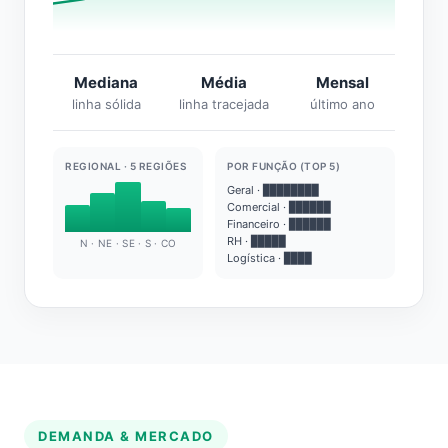
Mediana
Média
Mensal
linha sólida
linha tracejada
último ano
REGIONAL · 5 REGIÕES
POR FUNÇÃO (TOP 5)
Geral · ████████
Comercial · ██████
Financeiro · ██████
RH · █████
N · NE · SE · S · CO
Logística · ████
DEMANDA & MERCADO