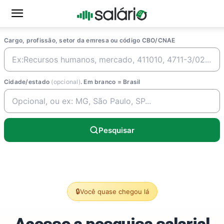
Cargo, profissão, setor da emresa ou código CBO/CNAE
Cidade/estado
(opcional)
. Em branco = Brasil
Pesquisar
🔒
Você quase chegou lá