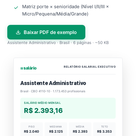
Matriz porte × senioridade (Nível I/II/III ×
Micro/Pequena/Média/Grande)
Baixar PDF de exemplo
Assistente Administrativo · Brasil · 6 páginas · ~50 KB
RELATÓRIO SALARIAL EXECUTIVO
⏐⏐⏐ salário
Assistente Administrativo
Brasil · CBO 4110-10 · 1.173.453 profissionais
SALÁRIO MÉDIO MENSAL
R$ 2.393,16
PISO
MEDIANA
MÉDIA
TETO
R$ 2.040
R$ 2.125
R$ 2.393
R$ 3.353