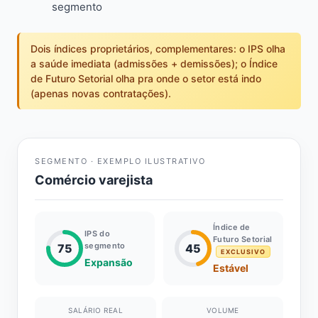
segmento
Dois índices proprietários, complementares: o IPS olha
a saúde imediata (admissões + demissões); o Índice
de Futuro Setorial olha pra onde o setor está indo
(apenas novas contratações).
SEGMENTO · EXEMPLO ILUSTRATIVO
Comércio varejista
Índice de
IPS do
Futuro Setorial
segmento
75
45
EXCLUSIVO
Expansão
Estável
SALÁRIO REAL
VOLUME