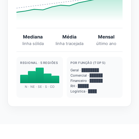
Mediana
Média
Mensal
linha sólida
linha tracejada
último ano
REGIONAL · 5 REGIÕES
POR FUNÇÃO (TOP 5)
Geral · ████████
Comercial · ██████
Financeiro · ██████
RH · █████
N · NE · SE · S · CO
Logística · ████