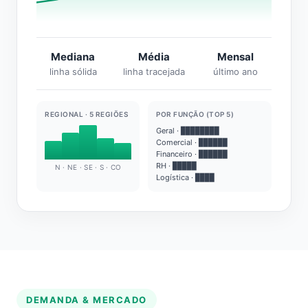
Mediana
Média
Mensal
linha sólida
linha tracejada
último ano
REGIONAL · 5 REGIÕES
POR FUNÇÃO (TOP 5)
Geral · ████████
Comercial · ██████
Financeiro · ██████
RH · █████
N · NE · SE · S · CO
Logística · ████
DEMANDA & MERCADO