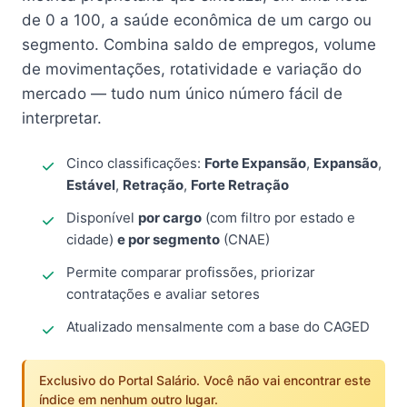
de 0 a 100, a saúde econômica de um cargo ou
segmento. Combina saldo de empregos, volume
de movimentações, rotatividade e variação do
mercado — tudo num único número fácil de
interpretar.
Cinco classificações:
Forte Expansão
,
Expansão
,
Estável
,
Retração
,
Forte Retração
Disponível
por cargo
(com filtro por estado e
cidade)
e por segmento
(CNAE)
Permite comparar profissões, priorizar
contratações e avaliar setores
Atualizado mensalmente com a base do CAGED
Exclusivo do Portal Salário. Você não vai encontrar este
índice em nenhum outro lugar.