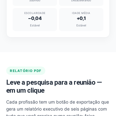
Subindo
Desacelerando
ESCOLARIDADE
IDADE MÉDIA
−0,04
+0,1
Estável
Estável
RELATÓRIO PDF
Leve a pesquisa para a reunião —
em um clique
Cada profissão tem um botão de exportação que
gera um relatório executivo de seis páginas com