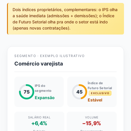
Dois índices proprietários, complementares: o IPS olha
a saúde imediata (admissões + demissões); o Índice
de Futuro Setorial olha pra onde o setor está indo
(apenas novas contratações).
SEGMENTO · EXEMPLO ILUSTRATIVO
Comércio varejista
Índice de
IPS do
Futuro Setorial
segmento
75
45
EXCLUSIVO
Expansão
Estável
SALÁRIO REAL
VOLUME
+6,4%
−15,9%