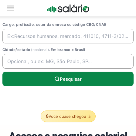
Cargo, profissão, setor da emresa ou código CBO/CNAE
Cidade/estado
(opcional)
. Em branco = Brasil
Pesquisar
🔒
Você quase chegou lá