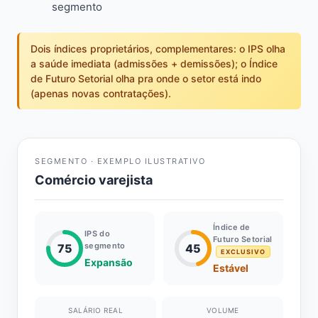
segmento
Dois índices proprietários, complementares: o IPS olha
a saúde imediata (admissões + demissões); o Índice
de Futuro Setorial olha pra onde o setor está indo
(apenas novas contratações).
SEGMENTO · EXEMPLO ILUSTRATIVO
Comércio varejista
Índice de
IPS do
Futuro Setorial
segmento
75
45
EXCLUSIVO
Expansão
Estável
SALÁRIO REAL
VOLUME