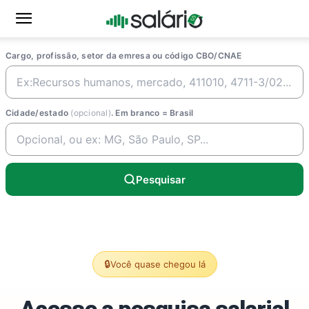
Cargo, profissão, setor da emresa ou código CBO/CNAE
Cidade/estado
(opcional)
. Em branco = Brasil
Pesquisar
🔒
Você quase chegou lá