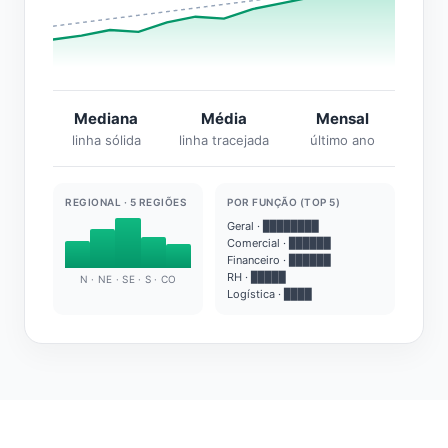
Mediana
Média
Mensal
linha sólida
linha tracejada
último ano
REGIONAL · 5 REGIÕES
POR FUNÇÃO (TOP 5)
Geral · ████████
Comercial · ██████
Financeiro · ██████
RH · █████
N · NE · SE · S · CO
Logística · ████