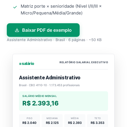
Matriz porte × senioridade (Nível I/II/III ×
Micro/Pequena/Média/Grande)
Baixar PDF de exemplo
Assistente Administrativo · Brasil · 6 páginas · ~50 KB
RELATÓRIO SALARIAL EXECUTIVO
⏐⏐⏐ salário
Assistente Administrativo
Brasil · CBO 4110-10 · 1.173.453 profissionais
SALÁRIO MÉDIO MENSAL
R$ 2.393,16
PISO
MEDIANA
MÉDIA
TETO
R$ 2.040
R$ 2.125
R$ 2.393
R$ 3.353