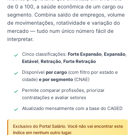
de 0 a 100, a saúde econômica de um cargo ou
segmento. Combina saldo de empregos, volume
de movimentações, rotatividade e variação do
mercado — tudo num único número fácil de
interpretar.
Cinco classificações:
Forte Expansão
,
Expansão
,
Estável
,
Retração
,
Forte Retração
Disponível
por cargo
(com filtro por estado e
cidade)
e por segmento
(CNAE)
Permite comparar profissões, priorizar
contratações e avaliar setores
Atualizado mensalmente com a base do CAGED
Exclusivo do Portal Salário. Você não vai encontrar este
índice em nenhum outro lugar.