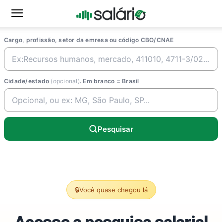
Cargo, profissão, setor da emresa ou código CBO/CNAE
Cidade/estado
(opcional)
. Em branco = Brasil
Pesquisar
🔒
Você quase chegou lá