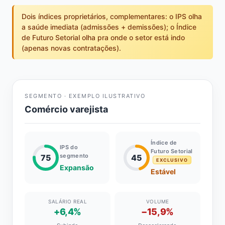
Dois índices proprietários, complementares: o IPS olha
a saúde imediata (admissões + demissões); o Índice
de Futuro Setorial olha pra onde o setor está indo
(apenas novas contratações).
SEGMENTO · EXEMPLO ILUSTRATIVO
Comércio varejista
Índice de
IPS do
Futuro Setorial
segmento
75
45
EXCLUSIVO
Expansão
Estável
SALÁRIO REAL
VOLUME
+6,4%
−15,9%