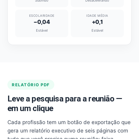
Subindo
Desacelerando
ESCOLARIDADE
IDADE MÉDIA
−0,04
+0,1
Estável
Estável
RELATÓRIO PDF
Leve a pesquisa para a reunião —
em um clique
Cada profissão tem um botão de exportação que
gera um relatório executivo de seis páginas com