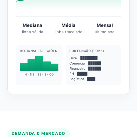
Mediana
Média
Mensal
linha sólida
linha tracejada
último ano
REGIONAL · 5 REGIÕES
POR FUNÇÃO (TOP 5)
Geral · ████████
Comercial · ██████
Financeiro · ██████
RH · █████
N · NE · SE · S · CO
Logística · ████
DEMANDA & MERCADO