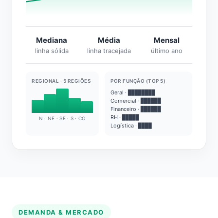
Mediana
Média
Mensal
linha sólida
linha tracejada
último ano
REGIONAL · 5 REGIÕES
POR FUNÇÃO (TOP 5)
Geral · ████████
Comercial · ██████
Financeiro · ██████
RH · █████
N · NE · SE · S · CO
Logística · ████
DEMANDA & MERCADO