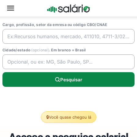
Cargo, profissão, setor da emresa ou código CBO/CNAE
Cidade/estado
(opcional)
. Em branco = Brasil
Pesquisar
🔒
Você quase chegou lá