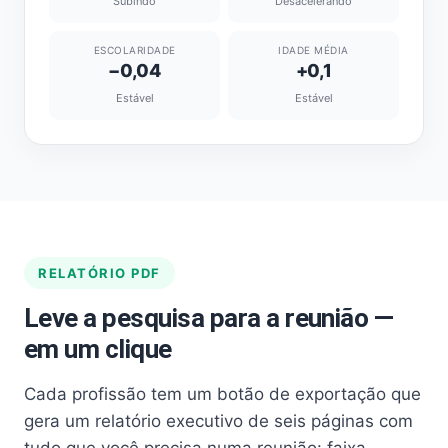
Subindo
Desacelerando
ESCOLARIDADE
IDADE MÉDIA
−0,04
+0,1
Estável
Estável
RELATÓRIO PDF
Leve a pesquisa para a reunião —
em um clique
Cada profissão tem um botão de exportação que
gera um relatório executivo de seis páginas com