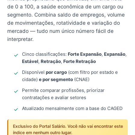
de 0 a 100, a saúde econômica de um cargo ou
segmento. Combina saldo de empregos, volume
de movimentações, rotatividade e variação do
mercado — tudo num único número fácil de
interpretar.
Cinco classificações:
Forte Expansão
,
Expansão
,
Estável
,
Retração
,
Forte Retração
Disponível
por cargo
(com filtro por estado e
cidade)
e por segmento
(CNAE)
Permite comparar profissões, priorizar
contratações e avaliar setores
Atualizado mensalmente com a base do CAGED
Exclusivo do Portal Salário. Você não vai encontrar este
índice em nenhum outro lugar.