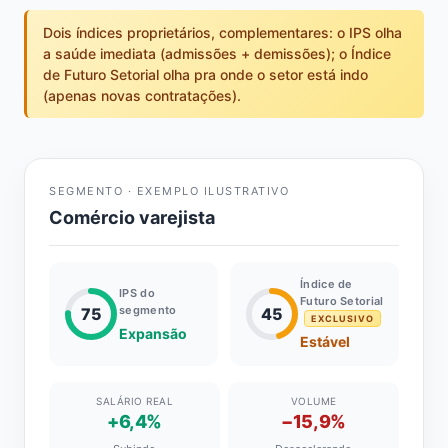
Dois índices proprietários, complementares: o IPS olha
a saúde imediata (admissões + demissões); o Índice
de Futuro Setorial olha pra onde o setor está indo
(apenas novas contratações).
SEGMENTO · EXEMPLO ILUSTRATIVO
Comércio varejista
Índice de
IPS do
Futuro Setorial
segmento
75
45
EXCLUSIVO
Expansão
Estável
SALÁRIO REAL
VOLUME
+6,4%
−15,9%