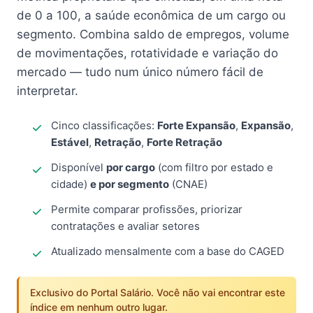
de 0 a 100, a saúde econômica de um cargo ou
segmento. Combina saldo de empregos, volume
de movimentações, rotatividade e variação do
mercado — tudo num único número fácil de
interpretar.
Cinco classificações:
Forte Expansão
,
Expansão
,
Estável
,
Retração
,
Forte Retração
Disponível
por cargo
(com filtro por estado e
cidade)
e por segmento
(CNAE)
Permite comparar profissões, priorizar
contratações e avaliar setores
Atualizado mensalmente com a base do CAGED
Exclusivo do Portal Salário. Você não vai encontrar este
índice em nenhum outro lugar.