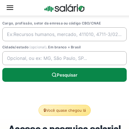
Cargo, profissão, setor da emresa ou código CBO/CNAE
Cidade/estado
(opcional)
. Em branco = Brasil
Pesquisar
🔒
Você quase chegou lá