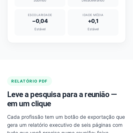
Subindo
Desacelerando
ESCOLARIDADE
IDADE MÉDIA
−0,04
+0,1
Estável
Estável
RELATÓRIO PDF
Leve a pesquisa para a reunião —
em um clique
Cada profissão tem um botão de exportação que
gera um relatório executivo de seis páginas com