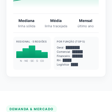
Mediana
Média
Mensal
linha sólida
linha tracejada
último ano
REGIONAL · 5 REGIÕES
POR FUNÇÃO (TOP 5)
Geral · ████████
Comercial · ██████
Financeiro · ██████
RH · █████
N · NE · SE · S · CO
Logística · ████
DEMANDA & MERCADO