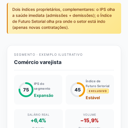
Dois índices proprietários, complementares: o IPS olha
a saúde imediata (admissões + demissões); o Índice
de Futuro Setorial olha pra onde o setor está indo
(apenas novas contratações).
SEGMENTO · EXEMPLO ILUSTRATIVO
Comércio varejista
Índice de
IPS do
Futuro Setorial
segmento
75
45
EXCLUSIVO
Expansão
Estável
SALÁRIO REAL
VOLUME
+6,4%
−15,9%