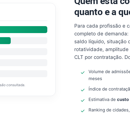
Quem está co
quanto e a qu
Para cada profissão e 
completo de demanda: 
saldo líquido, situação
rotatividade, amplitude
CLT por contratação. D
Volume de admissõ
meses
ssão consultada.
Índice de contrataçã
Estimativa de
custo
Ranking de cidades