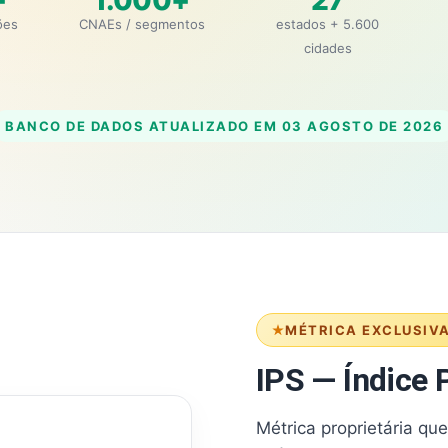
+
1.000+
27
ões
CNAEs / segmentos
estados + 5.600
cidades
BANCO DE DADOS ATUALIZADO EM
03 AGOSTO DE 2026
MÉTRICA EXCLUSIV
IPS — Índice P
Métrica proprietária qu