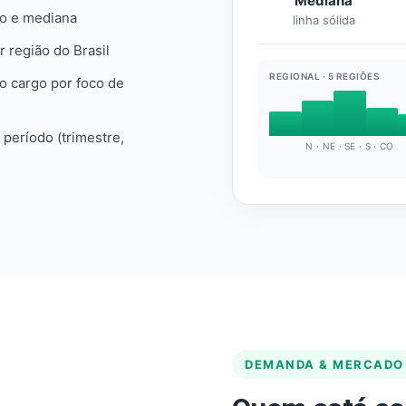
Mediana
io e mediana
linha sólida
r região do Brasil
REGIONAL · 5 REGIÕES
do cargo por foco de
e período (trimestre,
N · NE · SE · S · CO
DEMANDA & MERCADO