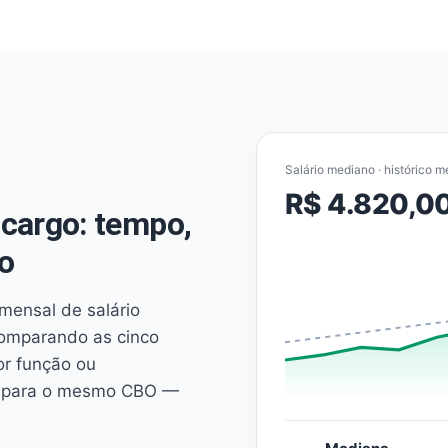
Salário mediano · histórico m
R$ 4.820,0
cargo: tempo,
o
mensal de salário
comparando as cinco
or função ou
es para o mesmo CBO —