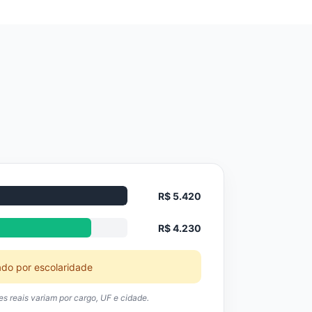
R$ 5.420
R$ 4.230
ado por escolaridade
res reais variam por cargo, UF e cidade.