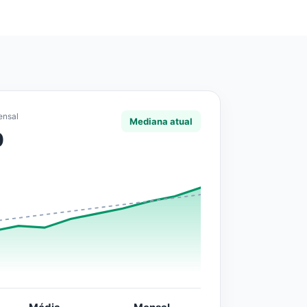
ensal
Mediana atual
0