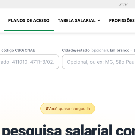
Entrar
PLANOS DE ACESSO
TABELA SALARIAL
PROFISSÕES
ou código CBO/CNAE
Cidade/estado
(opcional)
. Em branco = 
🔒
Você quase chegou lá
pesquisa salarial c