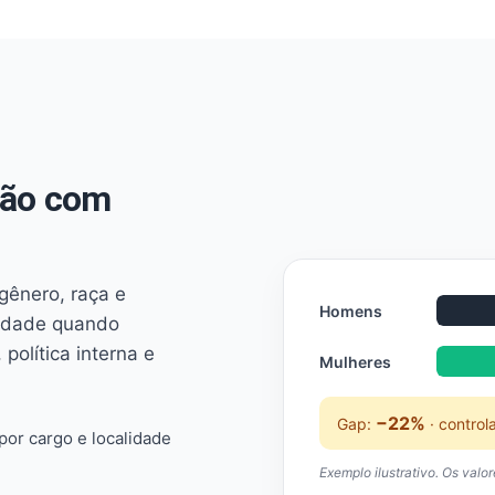
não com
 gênero, raça e
Homens
ridade quando
 política interna e
Mulheres
−22%
Gap:
· control
or cargo e localidade
Exemplo ilustrativo. Os valo