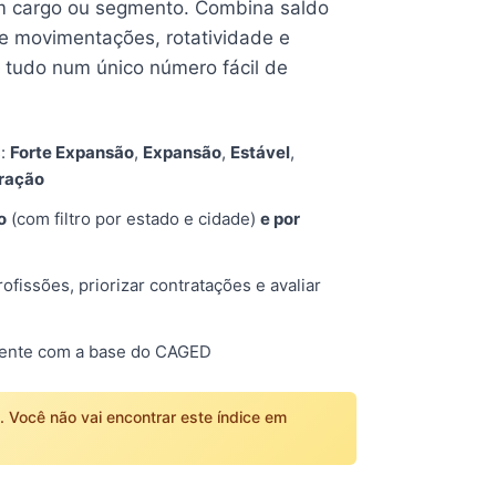
 cargo ou segmento. Combina saldo
e movimentações, rotatividade e
tudo num único número fácil de
s:
Forte Expansão
,
Expansão
,
Estável
,
tração
o
(com filtro por estado e cidade)
e por
fissões, priorizar contratações e avaliar
mente com a base do CAGED
o. Você não vai encontrar este índice em