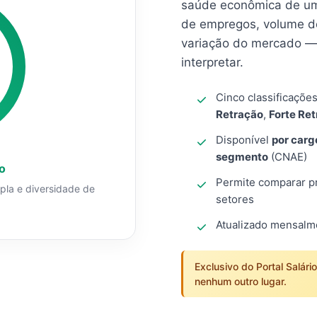
saúde econômica de um
de empregos, volume d
variação do mercado — 
interpretar.
Cinco classificaçõe
Retração
,
Forte Re
Disponível
por carg
segmento
(CNAE)
o
Permite comparar pro
mpla e diversidade de
setores
Atualizado mensal
Exclusivo do Portal Salári
nenhum outro lugar.