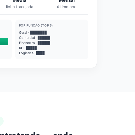
Média
Mensal
linha tracejada
último ano
POR FUNÇÃO (TOP 5)
Geral · ████████
Comercial · ██████
Financeiro · ██████
RH · █████
Logística · ████