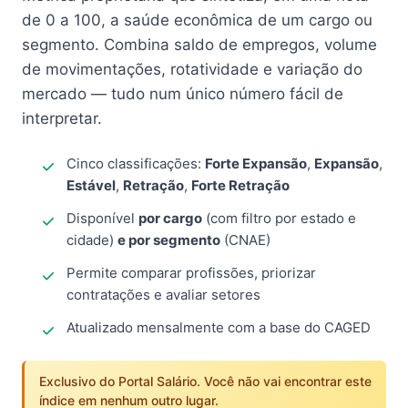
de 0 a 100, a saúde econômica de um cargo ou
segmento. Combina saldo de empregos, volume
de movimentações, rotatividade e variação do
mercado — tudo num único número fácil de
interpretar.
Cinco classificações:
Forte Expansão
,
Expansão
,
Estável
,
Retração
,
Forte Retração
Disponível
por cargo
(com filtro por estado e
cidade)
e por segmento
(CNAE)
Permite comparar profissões, priorizar
contratações e avaliar setores
Atualizado mensalmente com a base do CAGED
Exclusivo do Portal Salário. Você não vai encontrar este
índice em nenhum outro lugar.