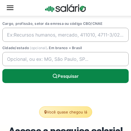
Cargo, profissão, setor da emresa ou código CBO/CNAE
Cidade/estado
(opcional)
. Em branco = Brasil
Pesquisar
🔒
Você quase chegou lá