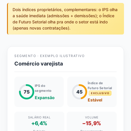
Dois índices proprietários, complementares: o IPS olha
a saúde imediata (admissões + demissões); o Índice
de Futuro Setorial olha pra onde o setor está indo
(apenas novas contratações).
SEGMENTO · EXEMPLO ILUSTRATIVO
Comércio varejista
Índice de
IPS do
Futuro Setorial
segmento
75
45
EXCLUSIVO
Expansão
Estável
SALÁRIO REAL
VOLUME
+6,4%
−15,9%