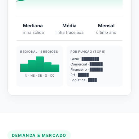
Mediana
Média
Mensal
linha sólida
linha tracejada
último ano
REGIONAL · 5 REGIÕES
POR FUNÇÃO (TOP 5)
Geral · ████████
Comercial · ██████
Financeiro · ██████
RH · █████
N · NE · SE · S · CO
Logística · ████
DEMANDA & MERCADO