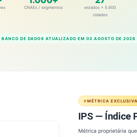
+
1.000+
27
ões
CNAEs / segmentos
estados + 5.600
cidades
BANCO DE DADOS ATUALIZADO EM
03 AGOSTO DE 2026
MÉTRICA EXCLUSIV
IPS — Índice P
Métrica proprietária qu