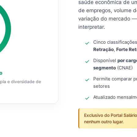
saúde econômica de um
de empregos, volume d
variação do mercado — 
interpretar.
Cinco classificaçõe
Retração
,
Forte Re
Disponível
por carg
segmento
(CNAE)
o
Permite comparar pro
mpla e diversidade de
setores
Atualizado mensal
Exclusivo do Portal Salári
nenhum outro lugar.