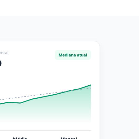
ensal
Mediana atual
0