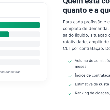
Quem está co
quanto e a qu
Para cada profissão e 
completo de demanda: 
saldo líquido, situação
rotatividade, amplitude
CLT por contratação. D
Volume de admissõ
meses
ssão consultada.
Índice de contrataçã
Estimativa de
custo
Ranking de cidades