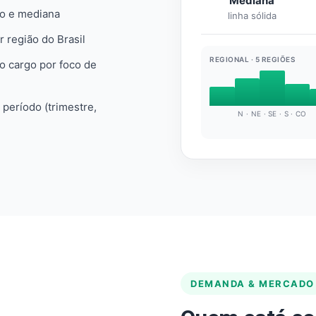
Mediana
io e mediana
linha sólida
r região do Brasil
REGIONAL · 5 REGIÕES
do cargo por foco de
e período (trimestre,
N · NE · SE · S · CO
DEMANDA & MERCADO