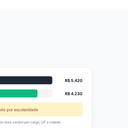
R$ 5.420
R$ 4.230
ado por escolaridade
res reais variam por cargo, UF e cidade.