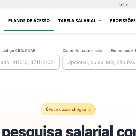
Entrar
PLANOS DE ACESSO
TABELA SALARIAL
PROFISSÕES
ou código CBO/CNAE
Cidade/estado
(opcional)
. Em branco = 
🔒
Você quase chegou lá
pesquisa salarial c