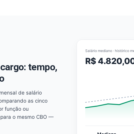
Salário mediano · histórico m
R$ 4.820,0
cargo: tempo,
o
mensal de salário
comparando as cinco
or função ou
es para o mesmo CBO —