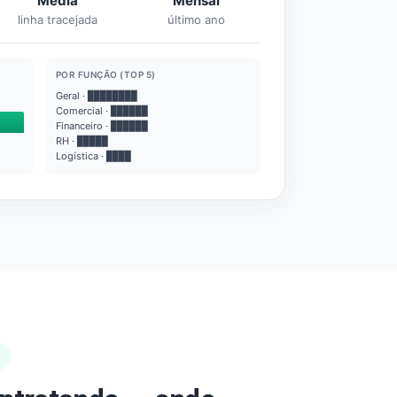
Média
Mensal
linha tracejada
último ano
POR FUNÇÃO (TOP 5)
Geral · ████████
Comercial · ██████
Financeiro · ██████
RH · █████
Logística · ████