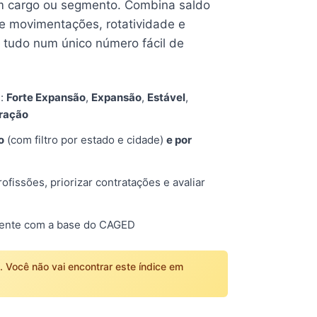
 cargo ou segmento. Combina saldo
e movimentações, rotatividade e
tudo num único número fácil de
s:
Forte Expansão
,
Expansão
,
Estável
,
tração
o
(com filtro por estado e cidade)
e por
fissões, priorizar contratações e avaliar
mente com a base do CAGED
o. Você não vai encontrar este índice em