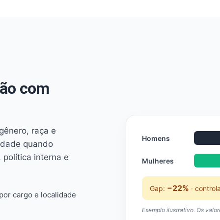
não com
 gênero, raça e
Homens
ridade quando
 política interna e
Mulheres
−22%
Gap:
· control
or cargo e localidade
Exemplo ilustrativo. Os valo